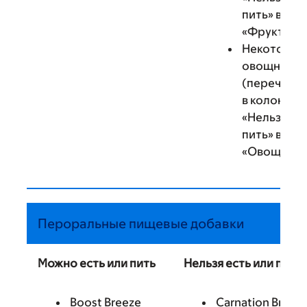
пить» в та
«Фрукты»)
Некоторые
овощные с
(перечисл
в колонке
«Нельзя ес
пить» в та
«Овощи»)
Пероральные пищевые добавки
Можно есть или пить
Нельзя есть или пить
Boost Breeze
Carnation Breakf