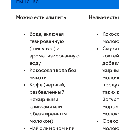
Напитки
Можно есть или пить
Нельзя есть или 
Вода, включая
Кокосовое
газированную
молоко
(шипучую) и
Смузи или
ароматизированную
коктейли с
воду
добавлени
Кокосовая вода без
жирных
мякоти
молочных
Кофе (черный,
продуктов,
разбавленный
таких как
нежирными
йогурт,
сливками или
мороженое
обезжиренным
молоко
молоком)
Ореховое
Чай с лимоном или
молоко,