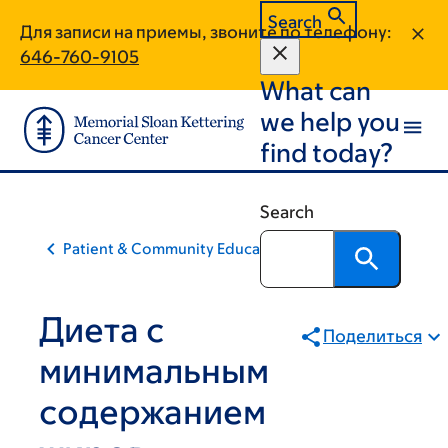
Skip
Skip
Search
Для записи на приемы, звоните по телефону:
to
to
646-760-9105
main
footer
What can
content
we help you
find today?
Search
Patient & Community Education
Диета с
Поделиться
минимальным
содержанием