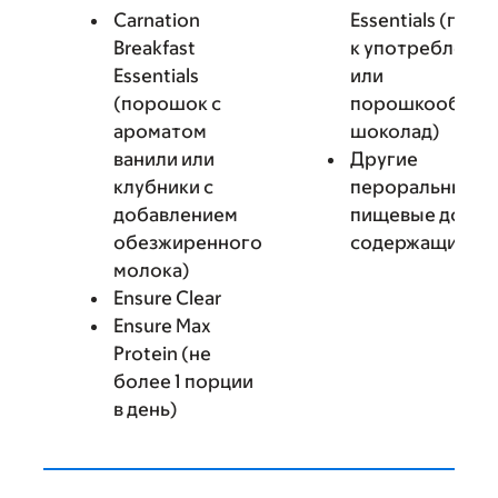
Carnation
Essentials (гот
Breakfast
к употреблени
Essentials
или
(порошок с
порошкообраз
ароматом
шоколад)
ванили или
Другие
клубники с
пероральные
добавлением
пищевые добав
обезжиренного
содержащие ж
молока)
Ensure Clear
Ensure Max
Protein (не
более 1 порции
в день)