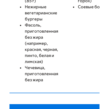
(85 г)
горох)
Нежирные
Соевые бобы
вегетарианские
бургеры
Фасоль,
приготовленная
без жира
(например,
красная, черная,
пинто, белая и
лимская)
Чечевица,
приготовленная
без жира