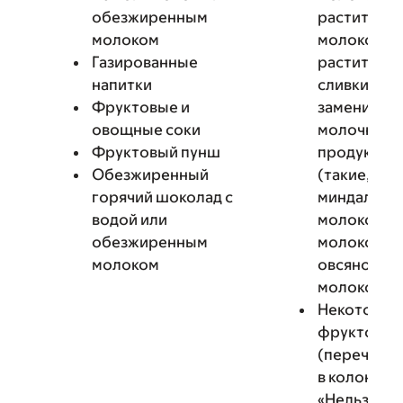
обезжиренным
раститель
молоком
молоко,
Газированные
раститель
напитки
сливки и д
Фруктовые и
заменител
овощные соки
молочных
Фруктовый пунш
продуктов
Обезжиренный
(такие, как
горячий шоколад с
миндально
водой или
молоко, со
обезжиренным
молоко и
молоком
овсяное
молоко)
Некоторые
фруктовые
(перечисл
в колонке
«Нельзя ес