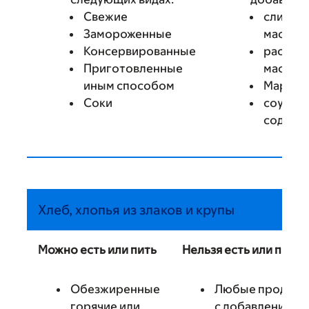
Свежие
сливоч
Замороженные
масла
Консервированные
растит
Приготовленные
масла
иным способом
Маргар
Соки
соусов,
содерж
Хлеб, хлопья из злаков и крупы
Можно есть или пить
Нельзя есть или пить
Обезжиренные
Любые продукт
горячие или
с добавлением