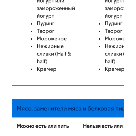
йогурт или
йогурт или
замороженный
заморожен
йогурт
йогурт
Пудинг
Пудинг
Творог
Творог
Мороженое
Мороженое
Нежирные
Нежирные
сливки (Half &
сливки (Half
half)
half)
Кремер
Кремер
Мясо, заменители мяса и белковая пища
Можно есть или пить
Нельзя есть или пить