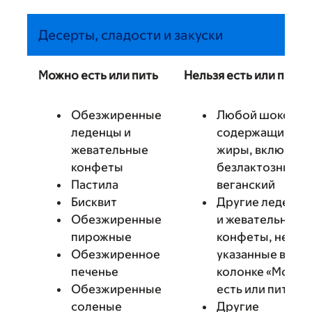
Десерты, сладости и закуски
Можно есть или пить
Нельзя есть или пить
Обезжиренные
Любой шоколад
леденцы и
содержащий
жевательные
жиры, включая
конфеты
безлактозный и
Пастила
веганский
Бисквит
Другие леденцы
Обезжиренные
и жевательные
пирожные
конфеты, не
Обезжиренное
указанные в
печенье
колонке «Можно
Обезжиренные
есть или пить»
соленые
Другие