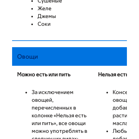
Сушеные
Желе
Джемы
Соки
Овощи
Можно есть или пить
Нельзя есть или
За исключением
Консерви
овощей,
овощи с
перечисленных в
добавлен
колонке «Нельзя есть
растител
или пить», все овощи
масла
можно употреблять в
Любые ов
следующих видах:
добавлен