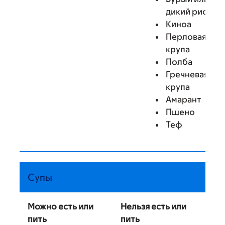
дикий рис
Киноа
Перловая
крупа
Полба
Гречневая
крупа
Амарант
Пшено
Теф
Супы
Можно есть или
Нельзя есть или
пить
пить