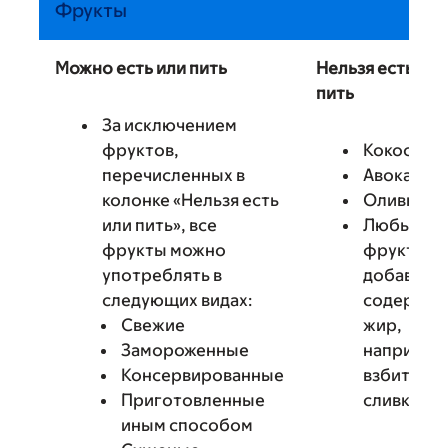
Фрукты
Можно есть или пить
Нельзя есть или
пить
За исключением
фруктов,
Кокос
перечисленных в
Авокадо
колонке «Нельзя есть
Оливки
или пить», все
Любые
фрукты можно
фрукты с
употреблять в
добавкам
следующих видах:
содержа
Свежие
жир,
Замороженные
например
Консервированные
взбитые
Приготовленные
сливки
иным способом