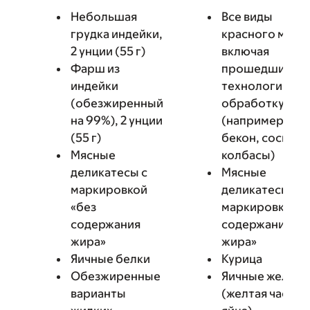
Небольшая
Все виды
грудка индейки,
красного мяса,
2 унции (55 г)
включая
Фарш из
прошедшие
индейки
технологичес
(обезжиренный
обработку
на 99%), 2 унции
(например,
(55 г)
бекон, сосиски
Мясные
колбасы)
деликатесы с
Мясные
маркировкой
деликатесы бе
«без
маркировки «б
содержания
содержания
жира»
жира»
Яичные белки
Курица
Обезжиренные
Яичные желтки
варианты
(желтая часть