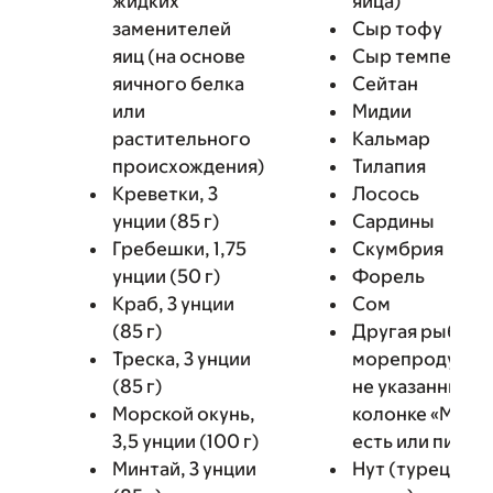
жидких
яйца)
заменителей
Сыр тофу
яиц (на основе
Сыр темпе
яичного белка
Сейтан
или
Мидии
растительного
Кальмар
происхождения)
Тилапия
Креветки, 3
Лосось
унции (85 г)
Сардины
Гребешки, 1,75
Скумбрия
унции (50 г)
Форель
Краб, 3 унции
Сом
(85 г)
Другая рыба и
Треска, 3 унции
морепродукты
(85 г)
не указанные в
Морской окунь,
колонке «Можн
3,5 унции (100 г)
есть или пить».
Минтай, 3 унции
Нут (турецкий