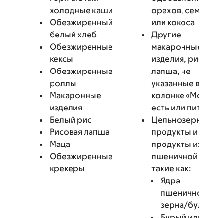
холодные каши
орехов, семян
Обезжиренный
или кокоса
белый хлеб
Другие
Обезжиренные
макаронные
кексы
изделия, рис ил
Обезжиренные
лапша, не
роллы
указанные в
Макаронные
колонке «Можно
изделия
есть или пить»
Белый рис
Цельнозерновы
Рисовая лапша
продукты и
Маца
продукты из
Обезжиренные
пшеничной муки
крекеры
такие как:
Ядра
пшеничного
зерна/булгур
Бурый или