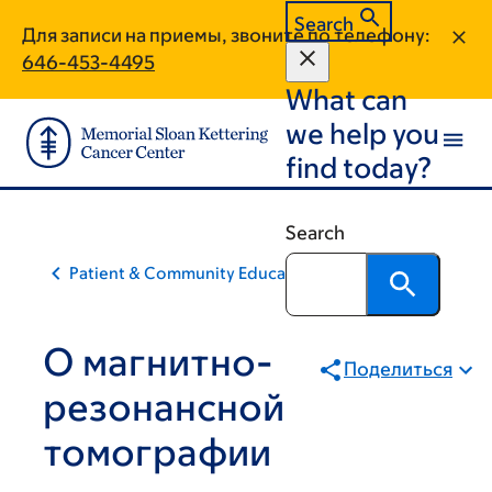
Skip
Skip
Search
Для записи на приемы, звоните по телефону:
to
to
646-453-4495
main
footer
What can
content
we help you
find today?
Search
Patient & Community Education
О магнитно-
Поделиться
резонансной
томографии