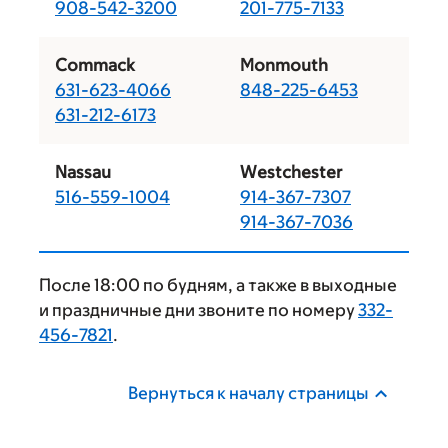
908-542-3200
201-775-7133
Commack
Monmouth
631-623-4066
848-225-6453
631-212-6173
Nassau
Westchester
516-559-1004
914-367-7307
914-367-7036
После 18:00 по будням, а также в выходные
и праздничные дни звоните по номеру
332-
456-7821
.
Вернуться к началу страницы