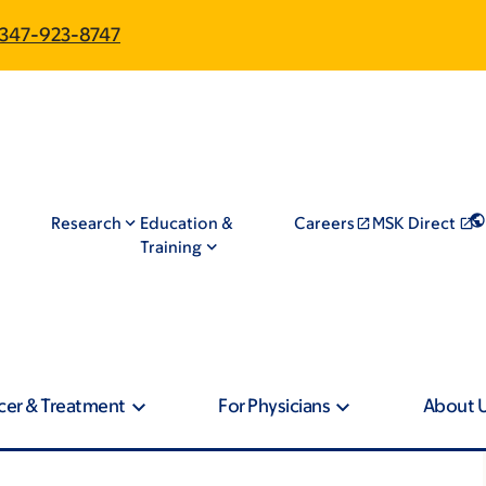
347-923-8747
Research
Education &
Careers
MSK Direct
Training
cer & Treatment
For Physicians
About 