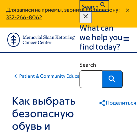
Skip
Skip
Search
Для записи на приемы, звоните по телефону:
to
to
332-266-8062
main
footer
What can
content
we help you
find today?
Search
Patient & Community Education
Как выбрать
Поделиться
безопасную
обувь и