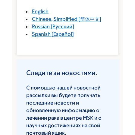
English
Chinese, Simplified
[
简体中文
]
Russian
[
Русский
]
Spanish
[
Español
]
Следите за новостями.
С помощью нашей новостной
рассылки вы будете получать
последние новости и
обновленную информацию о
лечении рака в центре MSK и о
научных достижениях на свой
почтовый ящик.