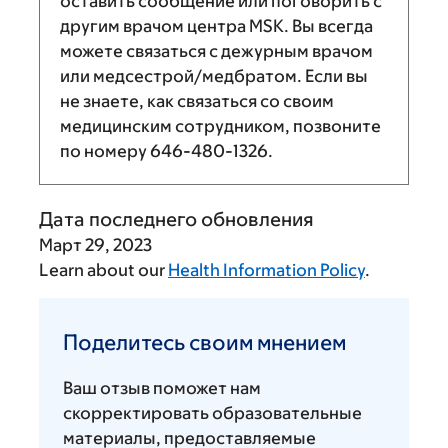
оставить сообщение или поговорить с
другим врачом центра MSK. Вы всегда
можете связаться с дежурным врачом
или медсестрой/медбратом. Если вы
не знаете, как связаться со своим
медицинским сотрудником, позвоните
по номеру
646-480-1326
.
Дата последнего обновления
Март 29, 2023
Learn about our
Health Information Policy
.
Поделитесь
своим
Поделитесь своим мнением
мнением
Ваш отзыв поможет нам
скорректировать образовательные
материалы, предоставляемые