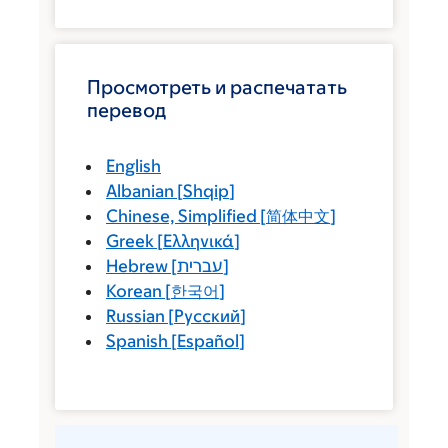
Просмотреть и распечатать
перевод
English
Albanian
[
Shqip
]
Chinese, Simplified
[
简体中文
]
Greek
[
Ελληνικά
]
Hebrew
[
עברית
]
Korean
[
한국어
]
Russian
[
Русский
]
Spanish
[
Español
]