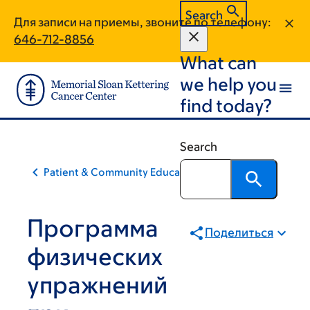
Skip
Skip
Search
Для записи на приемы, звоните по телефону:
to
to
646-712-8856
main
footer
What can
content
we help you
find today?
Search
Patient & Community Education
Программа
Поделиться
физических
упражнений