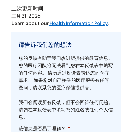
上次更新时间
三月 31, 2026
Learn about our
Health Information Policy
.
请
告
请告诉我们您的想法
诉
我
您的反馈有助于我们改进所提供的教育信息。
们
您的医疗团队将无法看到您在本反馈表中填写
您
的任何内容。 请勿通过反馈表表达您的医疗
需求。 如果您对自己接受的医疗服务有任何
的
疑问，请联系您的医疗保健提供者。
想
法
我们会阅读所有反馈，但不会回答任何问题。
请勿在本反馈表中填写您的姓名或任何个人信
息。
该信息是否易于理解？