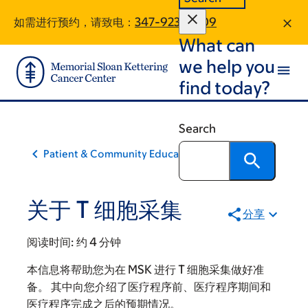
Skip
Skip
如需进行预约，请致电：
347-923-8909
to
to
What can
main
footer
content
we help you
find today?
Search
Patient & Community Education
关于 T 细胞采集
分享
阅读时间:
约 4 分钟
本信息将帮助您为在 MSK 进行 T 细胞采集做好准
备。 其中向您介绍了医疗程序前、医疗程序期间和
医疗程序完成之后的预期情况。