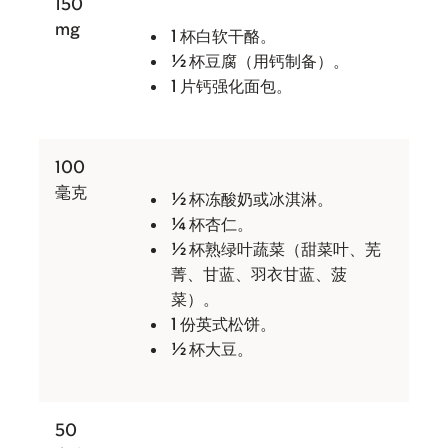
150
mg
1 杯白软干酪。
½ 杯豆腐（用钙制备）。
1 片钙强化面包。
100
毫克
½ 杯冻酸奶或冰淇淋。
¼ 杯杏仁。
½ 杯熟绿叶蔬菜（甜菜叶、芜
菁、甘蓝、羽衣甘蓝、菠
菜）。
1 份英式松饼。
½ 杯大豆。
50