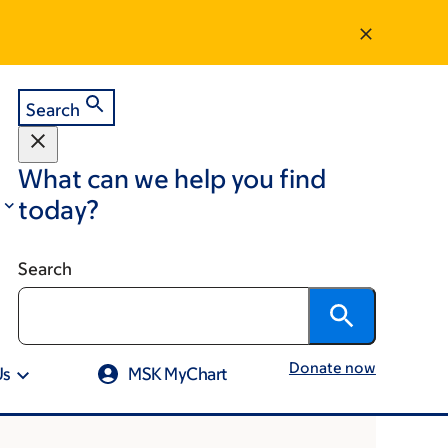
Search
What can we help you find
today?
Search
Donate now
Us
MSK MyChart