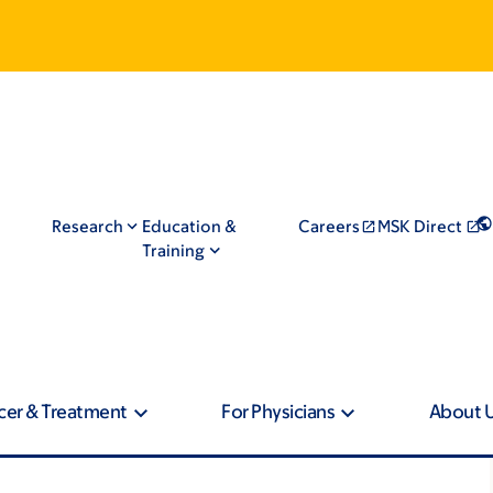
Research
Education &
Careers
MSK Direct
Training
cer & Treatment
For Physicians
About 