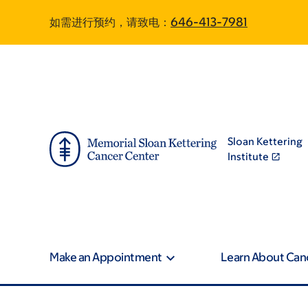
Skip
Skip
如需进行预约，请致电：
646-413-7981
to
to
main
footer
content
Sloan Kettering
Institute
Make an Appointment
Learn About Can