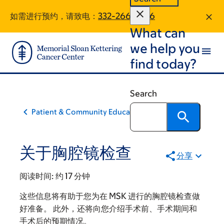
Skip
Skip
如需进行预约，请致电：
332-266-3826
to
to
What can
main
footer
content
we help you
find today?
Search
Patient & Community Education
关于胸腔镜检查
分享
阅读时间:
约 17 分钟
这些信息将有助于您为在 MSK 进行的胸腔镜检查做
好准备。 此外，还将向您介绍手术前、手术期间和
手术后的预期情况。