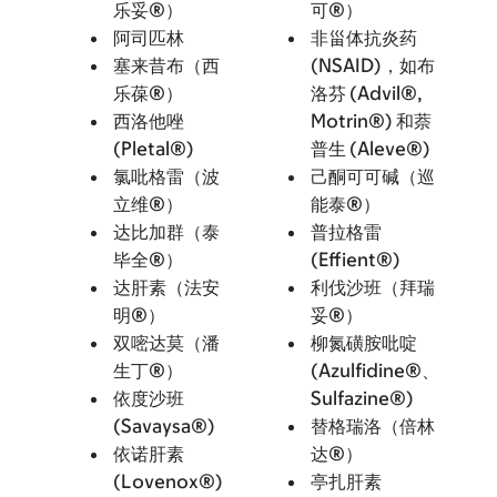
乐妥®）
可®）
阿司匹林
非甾体抗炎药
塞来昔布（西
(NSAID)，如布
乐葆®）
洛芬 (Advil®,
西洛他唑
Motrin®) 和萘
(Pletal®)
普生 (Aleve®)
氯吡格雷（波
己酮可可碱（巡
立维®）
能泰®）
达比加群（泰
普拉格雷
毕全®）
(Effient®)
达肝素（法安
利伐沙班（拜瑞
明®）
妥®）
双嘧达莫（潘
柳氮磺胺吡啶
生丁®）
(Azulfidine®、
依度沙班
Sulfazine®)
(Savaysa®)
替格瑞洛（倍林
依诺肝素
达®）
(Lovenox®)
亭扎肝素