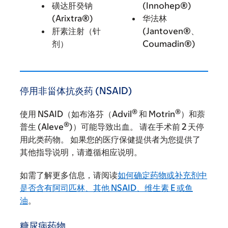
磺达肝癸钠
(Innohep®)
(Arixtra®)
华法林
肝素注射（针
(Jantoven®、
剂）
Coumadin®)
停用非甾体抗炎药 (NSAID)
®
®
使用 NSAID（如布洛芬（Advil
和 Motrin
）和萘
®
普生 (Aleve
)）可能导致出血。 请在手术前 2 天停
用此类药物。 如果您的医疗保健提供者为您提供了
其他指导说明，请遵循相应说明。
如需了解更多信息，请阅读
如何确定药物或补充剂中
是否含有阿司匹林、其他 NSAID、维生素 E 或鱼
油
。
糖尿病药物