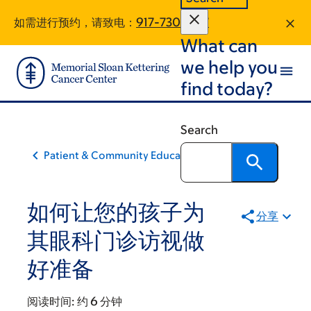
Skip
Skip
如需进行预约，请致电：
917-730-2717
to
to
What can
main
footer
content
we help you
find today?
Search
Patient & Community Education
如何让您的孩子为
分享
其眼科门诊访视做
好准备
阅读时间:
约 6 分钟