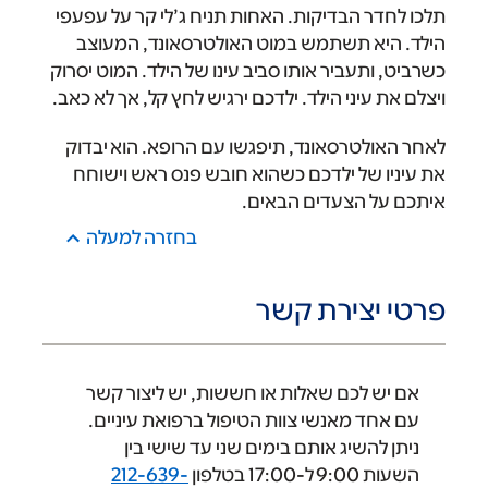
תלכו לחדר הבדיקות. האחות תניח ג’לי קר על עפעפי
הילד. היא תשתמש במוט האולטרסאונד, המעוצב
כשרביט, ותעביר אותו סביב עינו של הילד. המוט יסרוק
ויצלם את עיני הילד. ילדכם ירגיש לחץ קל, אך לא כאב.
לאחר האולטרסאונד, תיפגשו עם הרופא. הוא יבדוק
את עיניו של ילדכם כשהוא חובש פנס ראש וישוחח
איתכם על הצעדים הבאים.
בחזרה למעלה
פרטי יצירת קשר
אם יש לכם שאלות או חששות, יש ליצור קשר
עם אחד מאנשי צוות הטיפול ברפואת עיניים.
ניתן להשיג אותם בימים שני עד שישי בין
השעות 9:00 ל-17:00 בטלפון
212-639-