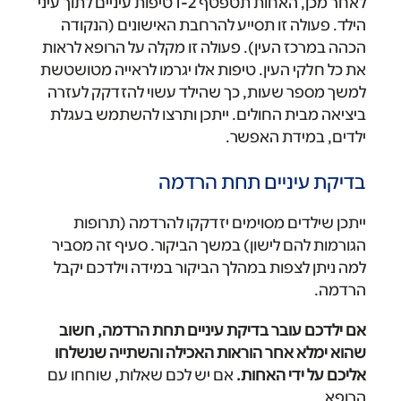
לאחר מכן, האחות תטפטף 1-2 טיפות עיניים לתוך עיני
הילד. פעולה זו תסייע להרחבת האישונים (הנקודה
הכהה במרכז העין). פעולה זו מקלה על הרופא לראות
את כל חלקי העין. טיפות אלו יגרמו לראייה מטושטשת
למשך מספר שעות, כך שהילד עשוי להזדקק לעזרה
ביציאה מבית החולים. ייתכן ותרצו להשתמש בעגלת
ילדים, במידת האפשר.
בדיקת עיניים תחת הרדמה
ייתכן שילדים מסוימים יזדקקו להרדמה (תרופות
הגורמות להם לישון) במשך הביקור. סעיף זה מסביר
למה ניתן לצפות במהלך הביקור במידה וילדכם יקבל
הרדמה.
אם ילדכם עובר בדיקת עיניים תחת הרדמה, חשוב
שהוא ימלא אחר הוראות האכילה והשתייה שנשלחו
אליכם על ידי האחות.
אם יש לכם שאלות, שוחחו עם
הרופא.