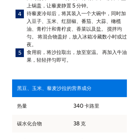
上锅盖，让藜麦静置 5 分钟。
待藜麦冷却后，将其装入一个大碗中，同时加
入豆子、玉米、红甜椒、番茄、大蒜、橄榄
油、青柠汁和青柠皮、香菜以及盐。 搅拌均
匀。 将混合物盖好，放入冰箱冷藏数小时或过
夜。
食用前，将沙拉取出，放至室温。 再加入牛油
果，轻轻拌匀即可。
黑豆、玉米、藜麦沙拉的营养成分
热量
340 卡路里
碳水化合物
38 克