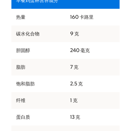
早餐鸡蛋杯营养成分
热量
160 卡路里
碳水化合物
9 克
胆固醇
240 毫克
脂肪
7 克
饱和脂肪
2.5 克
纤维
1 克
蛋白质
13 克