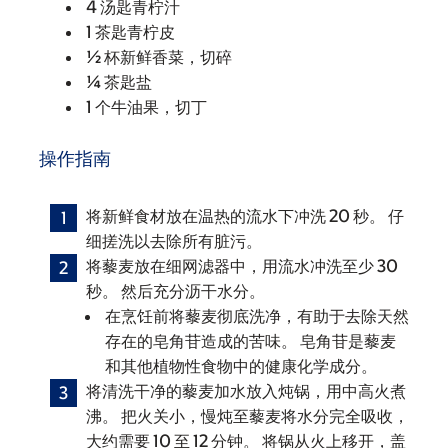
4 汤匙青柠汁
1 茶匙青柠皮
½ 杯新鲜香菜，切碎
¼ 茶匙盐
1 个牛油果，切丁
操作指南
将新鲜食材放在温热的流水下冲洗 20 秒。 仔
细搓洗以去除所有脏污。
将藜麦放在细网滤器中，用流水冲洗至少 30
秒。 然后充分沥干水分。
在烹饪前将藜麦彻底洗净，有助于去除天然
存在的皂角苷造成的苦味。 皂角苷是藜麦
和其他植物性食物中的健康化学成分。
将清洗干净的藜麦加水放入炖锅，用中高火煮
沸。 把火关小，慢炖至藜麦将水分完全吸收，
大约需要 10 至 12 分钟。 将锅从火上移开，盖