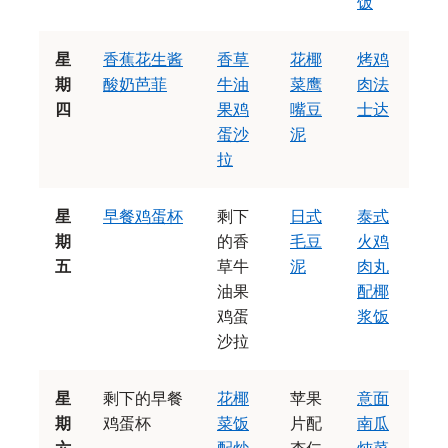
饭
星
香蕉花生酱
香草
花椰
烤鸡
期
酸奶芭菲
牛油
菜鹰
肉法
四
果鸡
嘴豆
士达
蛋沙
泥
拉
星
早餐鸡蛋杯
剩下
日式
泰式
期
的香
毛豆
火鸡
五
草牛
泥
肉丸
油果
配椰
鸡蛋
浆饭
沙拉
星
剩下的早餐
花椰
苹果
意面
期
鸡蛋杯
菜饭
片配
南瓜