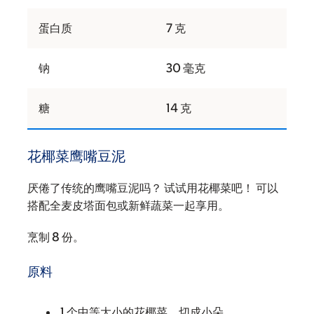
蛋白质
7 克
钠
30 毫克
糖
14 克
花椰菜鹰嘴豆泥
厌倦了传统的鹰嘴豆泥吗？ 试试用花椰菜吧！ 可以
搭配全麦皮塔面包或新鲜蔬菜一起享用。
烹制 8 份。
原料
1 个中等大小的花椰菜，切成小朵