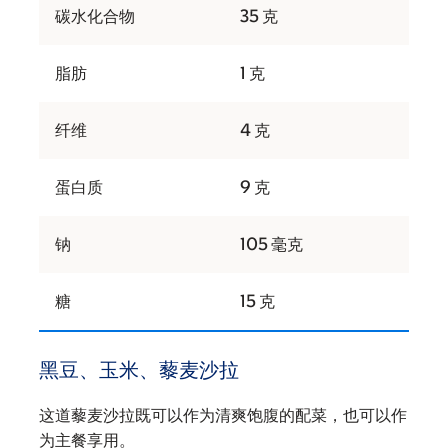
碳水化合物
35 克
脂肪
1 克
纤维
4 克
蛋白质
9 克
钠
105 毫克
糖
15 克
黑豆、玉米、藜麦沙拉
这道藜麦沙拉既可以作为清爽饱腹的配菜，也可以作
为主餐享用。