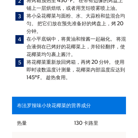
将烤箱预热至 450°F。 在带有边缘的烤盘上
铺上一层烘焙纸，或者用烹饪喷雾喷上油。
将小朵花椰菜与面粉、水、大蒜粉和盐混合均
匀。 把它们放在预先准备好的烤盘上，烤 20
分钟。
在小平底锅中，将黄油和辣酱一起融化。 将混
合液倒在已烤好的花椰菜上，并轻轻翻拌，使
花椰菜均匀裹上酱汁。
将花椰菜重新放回烤箱，再烤 20 分钟。 使用
即时读数温度计测量，花椰菜内部温度应达到
145°F。 趁热食用。
布法罗辣味小块花椰菜的营养成分
热量
130 卡路里