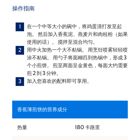
操作指南
在一个中等大小的碗中，将鸡蛋清打发至起
泡。 然后加入香蕉泥、燕麦片和肉桂粉（如果
使用的话）。 搅拌至混合均匀。
用中火加热一个大不粘锅。 用烹饪喷雾轻轻喷
涂不粘锅。 用勺子将面糊舀到热锅中，形成 3
个小煎饼。 煎至两面呈金黄色，每面大约需要
煎 2 到 3 分钟。
加入您喜欢的配料即可享用。
香蕉薄煎饼的营养成分
热量
180 卡路里