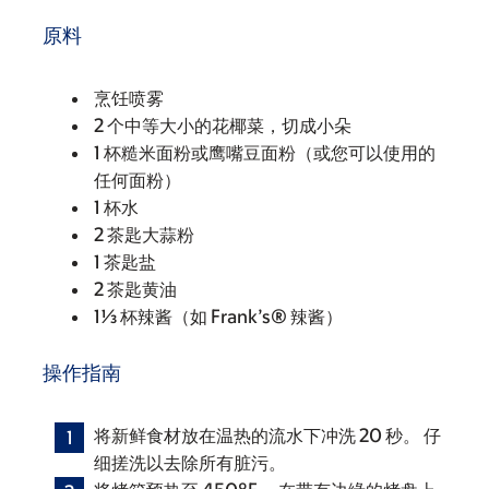
原料
烹饪喷雾
2 个中等大小的花椰菜，切成小朵
1 杯糙米面粉或鹰嘴豆面粉（或您可以使用的
任何面粉）
1 杯水
2 茶匙大蒜粉
1 茶匙盐
2 茶匙黄油
1⅓ 杯辣酱（如 Frank’s® 辣酱）
操作指南
将新鲜食材放在温热的流水下冲洗 20 秒。 仔
细搓洗以去除所有脏污。