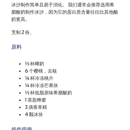
冰沙制作简单且易于消化。 我们通常会推荐选用希
腊酸奶制作冰沙，因为它的蛋白质含量往往比其他酸
奶更高。
烹制 2 份。
原料
½ 杯椰奶
6 个樱桃，去核
¼ 杯冷冻桃片
¼ 杯冷冻芒果块
½ 杯低脂原味希腊酸奶
1 茶匙蜂蜜
3 滴香草精
4 颗冰块
操作指南