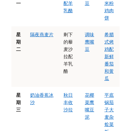
一
配羊
豆
米粉
乳酪
鸡肉
饼
星
隔夜燕麦片
剩下
调味
希腊
期
的藜
鹰嘴
式烤
二
麦沙
豆
鸡配
拉配
新鲜
羊乳
番茄
酪
和黄
瓜
星
奶油香蕉冰
秋日
花椰
平底
期
沙
丰收
菜鹰
锅茄
三
沙拉
嘴豆
子大
泥
麦杂
烩菜