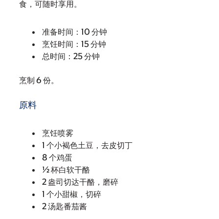
食，可随时享用。
准备时间：10 分钟
烹饪时间：15 分钟
总时间：25 分钟
烹制 6 份。
原料
烹饪喷雾
1 个小褐色土豆，去皮切丁
8 个鸡蛋
½ 杯白软干酪
2 盎司切达干酪，磨碎
1 个小甜椒，切碎
2 汤匙番茄酱