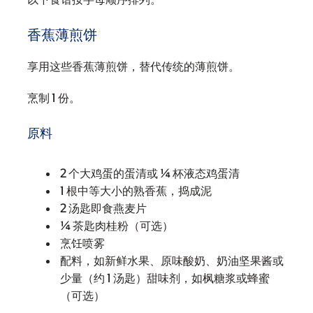
香蕉薄煎饼
享用这些香蕉薄煎饼，替代传统的薄煎饼。
烹制 1 份。
原料
2 个大鸡蛋的蛋清或 ¼ 杯液态鸡蛋清
1 根中等大小的熟香蕉，捣成泥
2 汤匙即食燕麦片
¼ 茶匙肉桂粉（可选）
烹饪喷雾
配料，如新鲜水果、原味酸奶、奶油坚果酱或
少量（约 1 汤匙）甜味剂，如枫糖浆或蜂蜜
（可选）