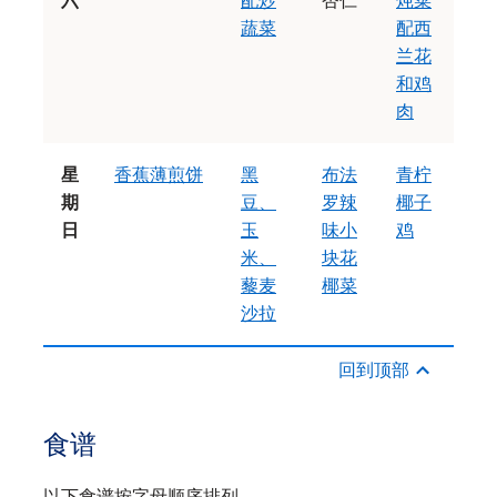
六
配炒
杏仁
炖菜
蔬菜
配西
兰花
和鸡
肉
星
香蕉薄煎饼
黑
布法
青柠
期
豆、
罗辣
椰子
日
玉
味小
鸡
米、
块花
藜麦
椰菜
沙拉
回到顶部
食谱
以下食谱按字母顺序排列。