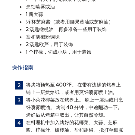
烹饪喷雾或油
1 瓣大蒜
⅓ 杯芝麻酱（或者用腰果黄油或芝麻油）
2 汤匙橄榄油，再多准备一些用于装饰
盐和胡椒粉调味
2 汤匙欧芹，用于装饰
1 个柠檬，切成小块，用于装饰
操作指南
将烤箱预热至 400°F。 在带有边缘的烤盘上
铺上一层烘焙纸，或者用烹饪喷雾喷上油。
将小朵花椰菜放在烤盘上。 刷上一层油或用烹
饪喷雾喷油。 烤制 40 分钟，中途翻动一下。
烤好后从烤箱中取出，让其自然冷却。
在料理机中加入烤好的花椰菜、大蒜、芝麻
酱、柠檬汁、橄榄油、盐和胡椒。 搅打至细腻