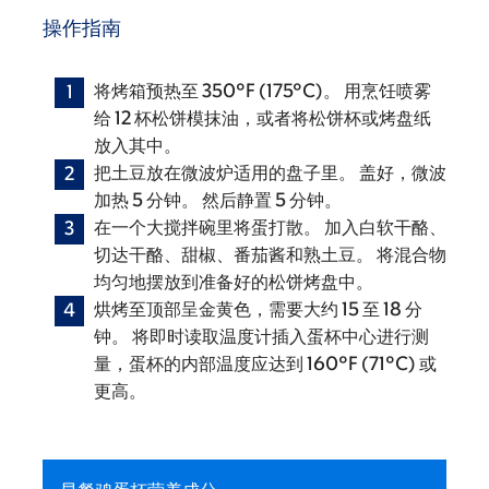
操作指南
将烤箱预热至 350°F (175°C)。 用烹饪喷雾
给 12 杯松饼模抹油，或者将松饼杯或烤盘纸
放入其中。
把土豆放在微波炉适用的盘子里。 盖好，微波
加热 5 分钟。 然后静置 5 分钟。
在一个大搅拌碗里将蛋打散。 加入白软干酪、
切达干酪、甜椒、番茄酱和熟土豆。 将混合物
均匀地摆放到准备好的松饼烤盘中。
烘烤至顶部呈金黄色，需要大约 15 至 18 分
钟。 将即时读取温度计插入蛋杯中心进行测
量，蛋杯的内部温度应达到 160°F (71°C) 或
更高。