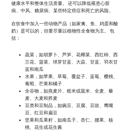
健康水平和整体生活质量。 还可以降低罹患心脏
病、中风、糖尿病、某些特定癌症和死亡的风险。
在饮食中加入一些动物产品（如家禽、鱼、鸡蛋和酸
奶）是可以的，但要尽量以植物性全食物为主。 包
括：
蔬菜，如胡萝卜、芦笋、花椰菜、西红柿、西
兰花、菠菜、球芽甘蓝、大蒜、甘蓝、羽衣甘
蓝和南瓜
水果，如苹果、草莓、覆盆子、蓝莓、樱桃、
葡萄、芒果和橘子
全谷物，如燕麦片、糙米或菰米、全麦、藜
麦、大麦和荞麦
豆类和豆制品，如豌豆、豆腐、豆豉、鹰嘴
豆、红豆和扁豆
坚果和瓜果籽，如南瓜子、杏仁、腰果、核
桃、花生或花生酱