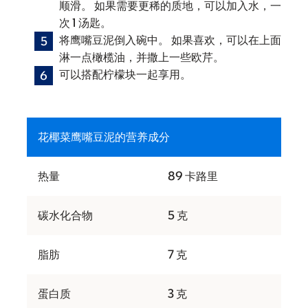
顺滑。 如果需要更稀的质地，可以加入水，一
次 1 汤匙。
将鹰嘴豆泥倒入碗中。 如果喜欢，可以在上面
淋一点橄榄油，并撒上一些欧芹。
可以搭配柠檬块一起享用。
花椰菜鹰嘴豆泥的营养成分
热量
89 卡路里
碳水化合物
5 克
脂肪
7 克
蛋白质
3 克