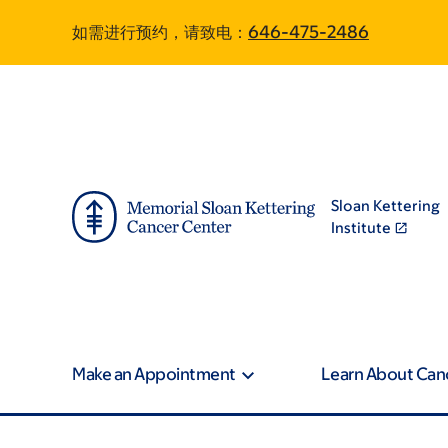
Skip
Skip
如需进行预约，请致电：
646-475-2486
to
to
main
footer
content
Sloan Kettering
Institute
Make an Appointment
Learn About Can