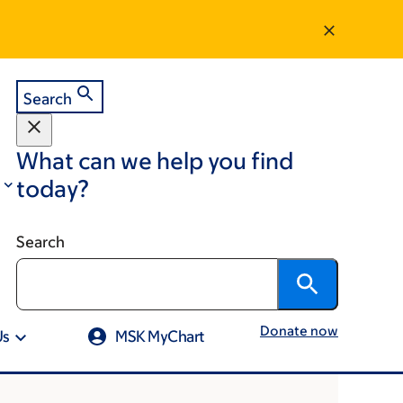
Search
What can we help you find
today?
Search
Donate now
Us
MSK MyChart