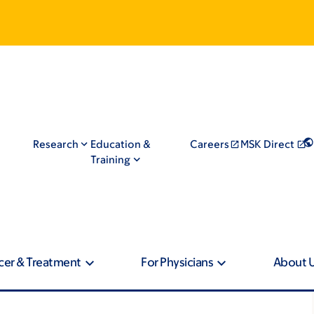
Research
Education &
Careers
MSK Direct
Training
cer & Treatment
For Physicians
About 