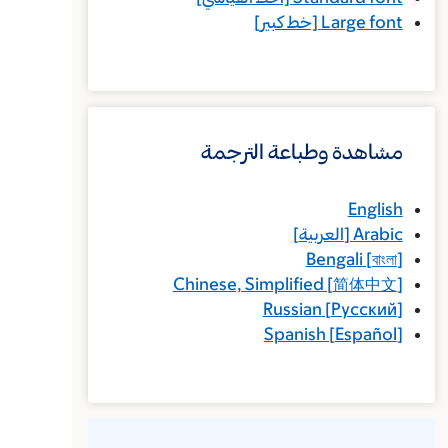
Large font
[خط كبير]
مشاهدة وطباعة الترجمة
English
Arabic
[
العربية
]
Bengali
[
বাংলা
]
Chinese, Simplified
[
简体中文
]
Russian
[
Русский
]
Spanish
[
Español
]