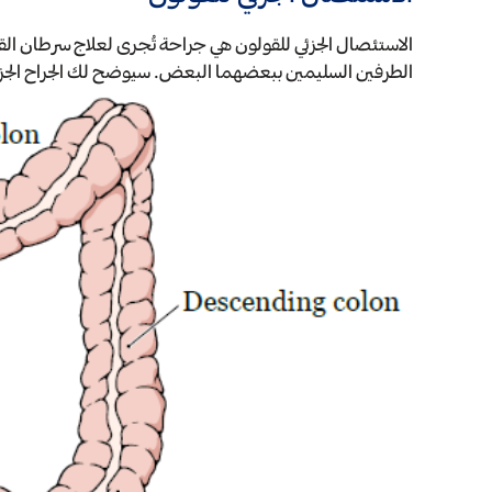
الاستئصال الجزئي للقولون هي جراحة تُجرى لعلاج سرطان القو
الطرفين السليمين ببعضهما البعض. سيوضح لك الجراح الجزء من ا