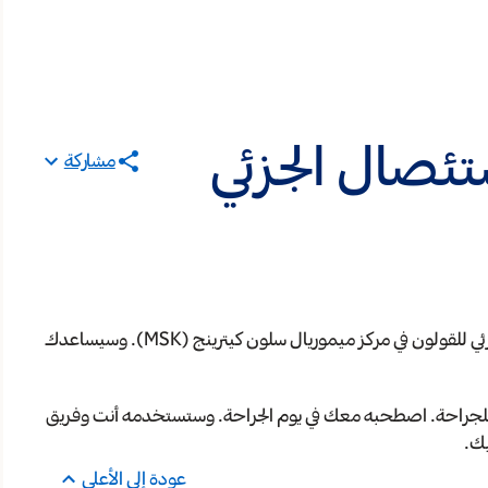
تئصال الجزئي
مشاركة
سيساعدك هذا الدليل على الاستعداد لجراحة الاستئصال الجزئي للقولون في مركز ميموريال سلون كيترينج (MSK). وسيساعدك
للجراحة. اصطحبه معك في يوم الجراحة. وستستخدمه أنت وفريق
يك.
عودة إلى الأعلى