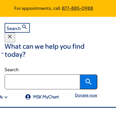
Skip
Skip
For appointments, call:
877-885-0988
to
to
footer
main
content
Search
What can we help you find
today?
Search
Donate now
Us
MSK MyChart