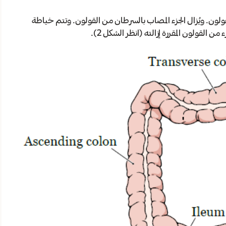
لون. ويُزال الجزء المصاب بالسرطان من القولون. وتتم خياطة
لقولون المقررة إزالته (انظر الشكل 2).