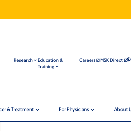
Research
Education &
Careers
MSK Direct
Training
cer & Treatment
For Physicians
About 