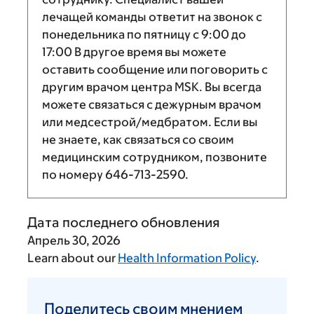
лечащей команды ответит на звонок с
понедельника по пятницу с
9:00
до
17:00
В другое время вы можете
оставить сообщение или поговорить с
другим врачом центра MSK. Вы всегда
можете связаться с дежурным врачом
или медсестрой/медбратом. Если вы
не знаете, как связаться со своим
медицинским сотрудником, позвоните
по номеру
646-713-2590
.
Дата последнего обновления
Апрель 30, 2026
Learn about our
Health Information Policy
.
Поделитесь
своим
Поделитесь своим мнением