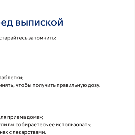
ред выпиской
старайтесь запомнить:
таблетки;
инять, чтобы получить правильную дозу.
для приема дома»;
если вы собираетесь ее использовать;
онах с лекарствами.