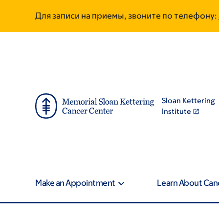
Skip
Skip
Для записи на приемы, звоните по телефону:
to
to
main
footer
content
Sloan Kettering
Institute
Make an Appointment
Learn About Can