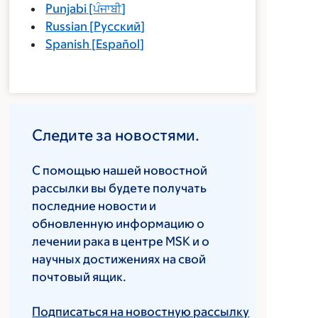
Punjabi
[
ਪੰਜਾਬੀ
]
Russian
[
Русский
]
Spanish
[
Español
]
Следите за новостями.
С помощью нашей новостной
рассылки вы будете получать
последние новости и
обновленную информацию о
лечении рака в центре MSK и о
научных достижениях на свой
почтовый ящик.
Подписаться на новостную рассылку