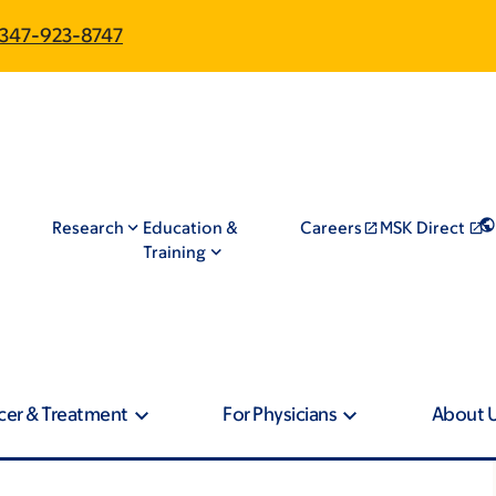
347-923-8747
Research
Education &
Careers
MSK Direct
Training
cer & Treatment
For Physicians
About 