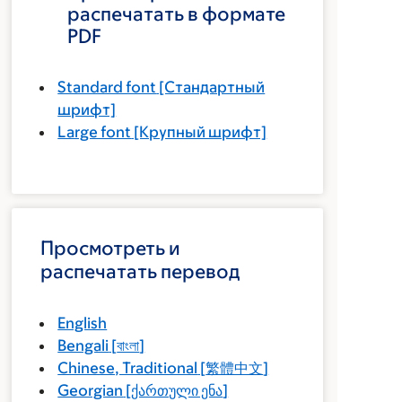
распечатать в формате
PDF
Standard font
[Стандартный
шрифт]
Large font
[Крупный шрифт]
Просмотреть и
распечатать перевод
English
Bengali
[
বাংলা
]
Chinese, Traditional
[
繁體中文
]
Georgian
[
ქართული ენა
]