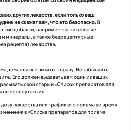
е поговорив об этом со своим медицинским
аких других лекарств, если только ваш
дник не скажет вам, что это безопасно.
В
ческие добавки, например растительные
 и минералы, а также безрецептурные
ез рецепта) лекарства.
а дома» на все визиты к врачу. Не забывайте
зите. Его должен выдавать вам один из ваших
расывать свой старый «Список препаратов для
 не перепутать их.
дозу лекарства или график его приема во время
изменения в «Списке препаратов для приема