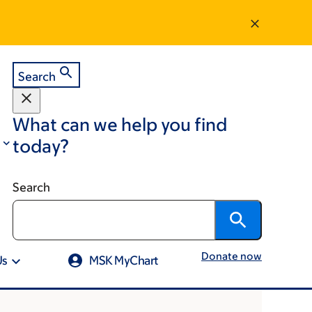
Search
What can we help you find
today?
Search
Donate now
Us
MSK MyChart