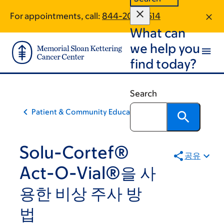
Skip
Skip
For appointments, call:
844-208-3514
to
to
What can
main
footer
content
we help you
find today?
Search
Patient & Community Education
Solu-Cortef®
공유
Act-O-Vial®을 사
용한 비상 주사 방
법