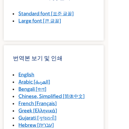
Standard font
[표준 글꼴]
Large font
[큰 글꼴]
번역본 보기 및 인쇄
English
Arabic
[
العربية
]
Bengali
[
বাংলা
]
Chinese, Simplified
[
简体中文
]
French
[
Français
]
Greek
[
Ελληνικά
]
Gujarati
[
ગુજરાતી
]
Hebrew
[
עברית
]