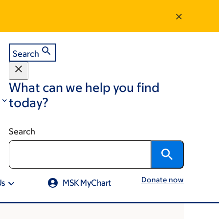
Search
What can we help you find
today?
Search
Donate now
Us
MSK MyChart