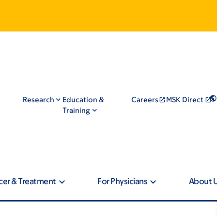
Research
Education &
Careers
MSK Direct
Training
cer & Treatment
For Physicians
About 