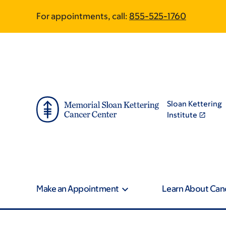
Skip
Skip
For appointments, call:
855-525-1760
to
to
main
footer
content
Sloan Kettering
Institute
Make an Appointment
Learn About Can