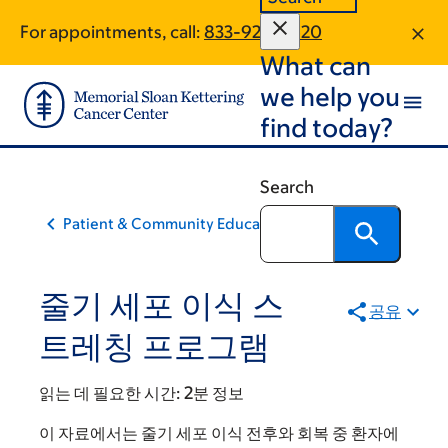
Skip
Skip
For appointments, call:
833-922-0620
to
to
What can
main
footer
content
we help you
find today?
Search
Patient & Community Education
줄기 세포 이식 스
공유
트레칭 프로그램
읽는 데 필요한 시간:
2분 정보
이 자료에서는 줄기 세포 이식 전후와 회복 중 환자에