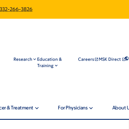
332-266-3826
Research
Education &
Careers
MSK Direct
Training
cer & Treatment
For Physicians
About 