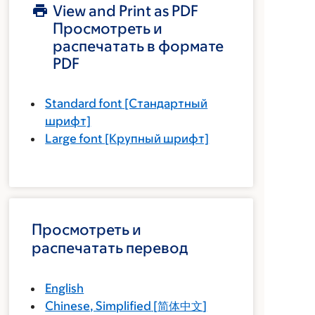
View and Print as PDF
Просмотреть и
распечатать в формате
PDF
Standard font
[Стандартный
шрифт]
Large font
[Крупный шрифт]
Просмотреть и
распечатать перевод
English
Chinese, Simplified
[
简体中文
]