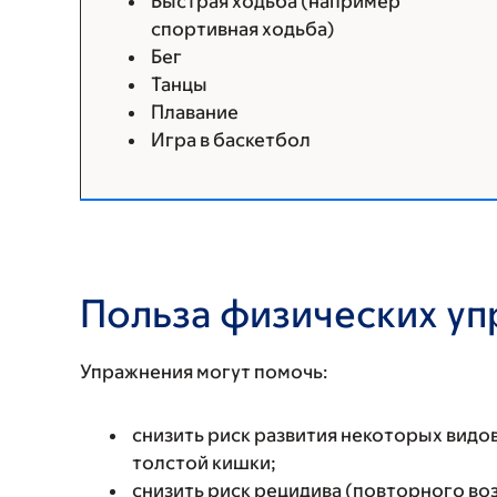
Быстрая ходьба (например
спортивная ходьба)
Бег
Танцы
Плавание
Игра в баскетбол
Польза физических у
Упражнения могут помочь:
снизить риск развития некоторых видо
толстой кишки;
снизить риск рецидива (повторного во