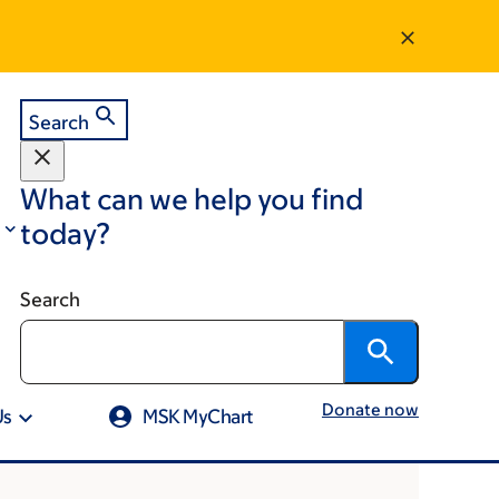
Search
What can we help you find
today?
Search
Donate now
Us
MSK MyChart