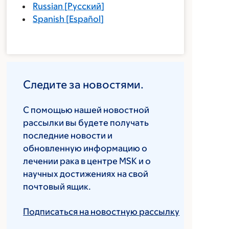
Russian
[
Русский
]
Spanish
[
Español
]
Следите за новостями.
С помощью нашей новостной
рассылки вы будете получать
последние новости и
обновленную информацию о
лечении рака в центре MSK и о
научных достижениях на свой
почтовый ящик.
Подписаться на новостную рассылку