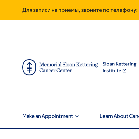
Skip
Skip
Для записи на приемы, звоните по телефону:
to
to
main
footer
content
Sloan Kettering
Institute
Make an Appointment
Learn About Can