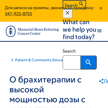
Skip
Skip
Search
Для записи на приемы, звоните по телефону:
to
to
347-923-8755
main
footer
What can
content
we help you
find today?
Search
Patient & Community Education
О брахитерапии с
П
высокой
мощностью дозы с