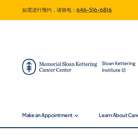
Skip
Skip
如需进行预约，请致电：
646-516-6816
to
to
main
footer
content
Sloan Kettering
Institute
Make an Appointment
Learn About Can