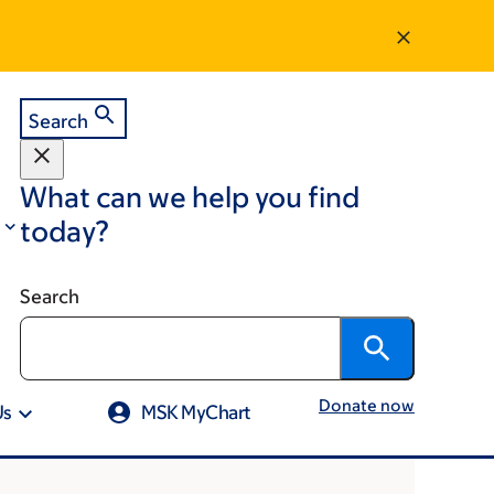
Search
What can we help you find
today?
Search
Donate now
Us
MSK MyChart