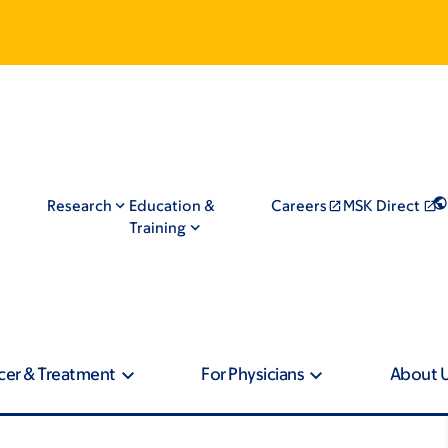
Research
Education &
Careers
MSK Direct
Training
cer & Treatment
For Physicians
About 