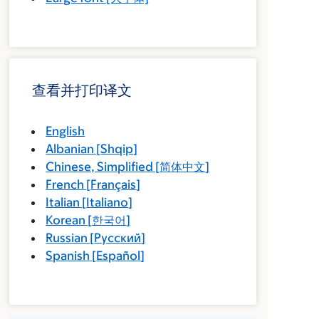
查看并打印译文
English
Albanian
[
Shqip
]
Chinese, Simplified
[
简体中文
]
French
[
Français
]
Italian
[
Italiano
]
Korean
[
한국어
]
Russian
[
Русский
]
Spanish
[
Español
]