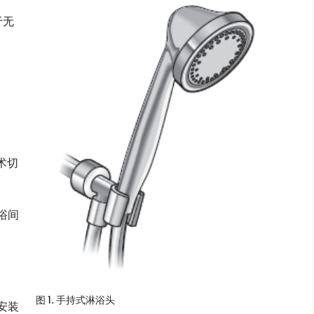
于无
术切
浴间
图 1. 手持式淋浴头
安装