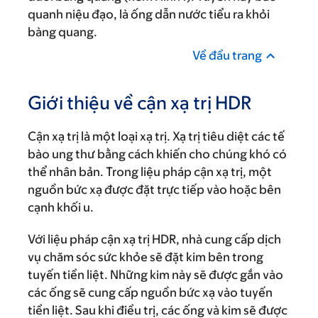
quanh niệu đạo, là ống dẫn nước tiểu ra khỏi
bàng quang.
Về đầu trang
Giới thiệu về cận xạ trị HDR
Cận xạ trị là một loại xạ trị. Xạ trị tiêu diệt các tế
bào ung thư bằng cách khiến cho chúng khó có
thể nhân bản. Trong liệu pháp cận xạ trị, một
nguồn bức xạ được đặt trực tiếp vào hoặc bên
cạnh khối u.
Với liệu pháp cận xạ trị HDR, nhà cung cấp dịch
vụ chăm sóc sức khỏe sẽ đặt kim bên trong
tuyến tiền liệt. Những kim này sẽ được gắn vào
các ống sẽ cung cấp nguồn bức xạ vào tuyến
tiền liệt. Sau khi điều trị, các ống và kim sẽ được