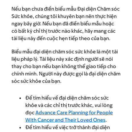
Nếu bạn chưa điền biểu mẫu Đại diện Chăm sóc
Sức khỏe, chúng tôi khuyên bạn nên thực hiện
ngay bây giờ. Nếu bạn đã điền biểu mẫu hoặc
có bất kỳ chỉ thị trước nào khác, hãy mang các
tài liệu này đến cuộc hẹn tiếp theo của bạn.
Biểu mẫu đại diện chăm sóc sức khỏe là một tài
liệu pháp lý. Tài liệu này xác định người sẽ nói
thay cho bạn nếu bạn không thể giao tiếp cho
chính mình. Người này được gọi là đại diện chăm
sóc sức khỏe của bạn.
Để tìm hiểu về đại diện chăm sóc sức
khỏe và các chỉ thị trước khác, vui lòng
đọc
Advance Care Planning for People
With Cancer and Their Loved Ones
.
Để tìm hiểu về việc trở thành đại diện