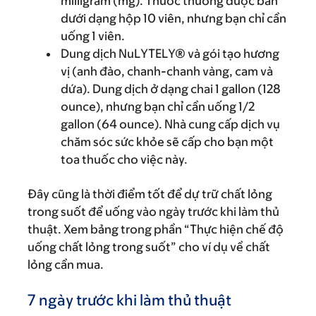
milligram (mg). Thuốc thường được bán
dưới dạng hộp 10 viên, nhưng bạn chỉ cần
uống 1 viên.
Dung dịch NuLYTELY® và gói tạo hương
vị (anh đào, chanh-chanh vàng, cam và
dứa). Dung dịch ở dạng chai 1 gallon (128
ounce), nhưng bạn chỉ cần uống 1/2
gallon (64 ounce). Nhà cung cấp dịch vụ
chăm sóc sức khỏe sẽ cấp cho bạn một
toa thuốc cho việc này.
Đây cũng là thời điểm tốt để dự trữ chất lỏng
trong suốt để uống vào ngày trước khi làm thủ
thuật. Xem bảng trong phần “Thực hiện chế độ
uống chất lỏng trong suốt” cho ví dụ về chất
lỏng cần mua.
7 ngày trước khi làm thủ thuật