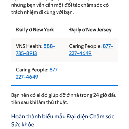
nhưng bạn vẫn cần một đối tác chăm sóc có
trách nhiệm đi cùng với bạn.
Đại lý ở New York
Đại lý ở New Jersey
VNS Health:
888-
Caring People:
877-
735-8913
227-4649
Caring People:
877-
227-4649
Bạn nên có ai đó giúp đỡ ở nhà trong 24 giờ đầu
tiên sau khi làm thủ thuật.
Hoàn thành biểu mẫu Đại diện Chăm sóc
Sức khỏe