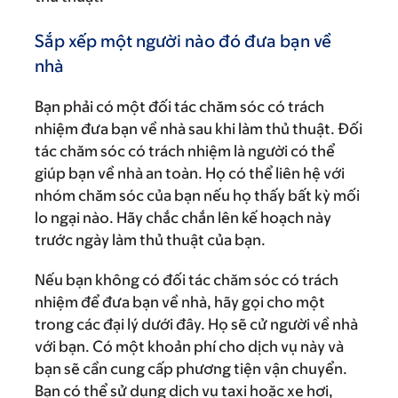
Sắp xếp một người nào đó đưa bạn về
nhà
Bạn phải có một đối tác chăm sóc có trách
nhiệm đưa bạn về nhà sau khi làm thủ thuật. Đối
tác chăm sóc có trách nhiệm là người có thể
giúp bạn về nhà an toàn. Họ có thể liên hệ với
nhóm chăm sóc của bạn nếu họ thấy bất kỳ mối
lo ngại nào. Hãy chắc chắn lên kế hoạch này
trước ngày làm thủ thuật của bạn.
Nếu bạn không có đối tác chăm sóc có trách
nhiệm để đưa bạn về nhà, hãy gọi cho một
trong các đại lý dưới đây. Họ sẽ cử người về nhà
với bạn. Có một khoản phí cho dịch vụ này và
bạn sẽ cần cung cấp phương tiện vận chuyển.
Bạn có thể sử dụng dịch vụ taxi hoặc xe hơi,