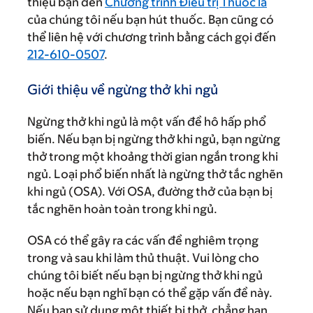
thiệu bạn đến
Chương trình Điều trị Thuốc lá
của chúng tôi nếu bạn hút thuốc. Bạn cũng có
thể liên hệ với chương trình bằng cách gọi đến
212-610-0507
.
Giới thiệu về ngừng thở khi ngủ
Ngừng thở khi ngủ là một vấn đề hô hấp phổ
biến. Nếu bạn bị ngừng thở khi ngủ, bạn ngừng
thở trong một khoảng thời gian ngắn trong khi
ngủ. Loại phổ biến nhất là ngừng thở tắc nghẽn
khi ngủ (OSA). Với OSA, đường thở của bạn bị
tắc nghẽn hoàn toàn trong khi ngủ.
OSA có thể gây ra các vấn đề nghiêm trọng
trong và sau khi làm thủ thuật. Vui lòng cho
chúng tôi biết nếu bạn bị ngừng thở khi ngủ
hoặc nếu bạn nghĩ bạn có thể gặp vấn đề này.
Nếu bạn sử dụng một thiết bị thở, chẳng hạn