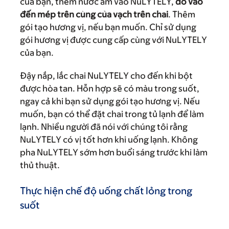
của bạn, thêm nước ấm vào NuLYTELY,
đổ vào
đến mép trên cùng của vạch trên chai
. Thêm
gói tạo hương vị, nếu bạn muốn. Chỉ sử dụng
gói hương vị được cung cấp cùng với NuLYTELY
của bạn.
Đậy nắp, lắc chai NuLYTELY cho đến khi bột
được hòa tan. Hỗn hợp sẽ có màu trong suốt,
ngay cả khi bạn sử dụng gói tạo hương vị. Nếu
muốn, bạn có thể đặt chai trong tủ lạnh để làm
lạnh. Nhiều người đã nói với chúng tôi rằng
NuLYTELY có vị tốt hơn khi uống lạnh. Không
pha NuLYTELY sớm hơn buổi sáng trước khi làm
thủ thuật.
Thực hiện chế độ uống chất lỏng trong
suốt