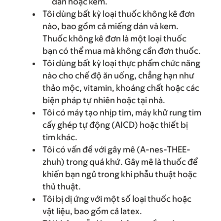
dán hoặc kem.
Tôi dùng bất kỳ loại thuốc không kê đơn
nào, bao gồm cả miếng dán và kem.
Thuốc không kê đơn là một loại thuốc
bạn có thể mua mà không cần đơn thuốc.
Tôi dùng bất kỳ loại thực phẩm chức năng
nào cho chế độ ăn uống, chẳng hạn như
thảo mộc, vitamin, khoáng chất hoặc các
biện pháp tự nhiên hoặc tại nhà.
Tôi có máy tạo nhịp tim, máy khử rung tim
cấy ghép tự động (AICD) hoặc thiết bị
tim khác.
Tôi có vấn đề với gây mê (A-nes-THEE-
zhuh) trong quá khứ. Gây mê là thuốc để
khiến bạn ngủ trong khi phẫu thuật hoặc
thủ thuật.
Tôi bị dị ứng với một số loại thuốc hoặc
vật liệu, bao gồm cả latex.