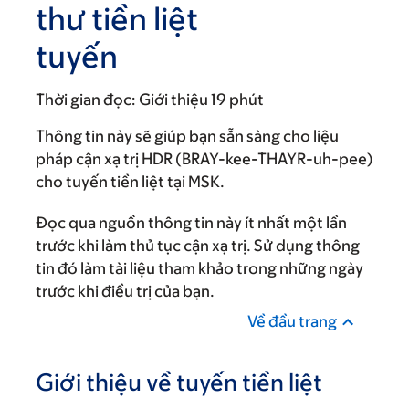
thư tiền liệt
tuyến
Thời gian đọc:
Giới thiệu 19 phút
Thông tin này sẽ giúp bạn sẵn sàng cho liệu
pháp cận xạ trị HDR (BRAY-kee-THAYR-uh-pee)
cho tuyến tiền liệt tại MSK.
Đọc qua nguồn thông tin này ít nhất một lần
trước khi làm thủ tục cận xạ trị. Sử dụng thông
tin đó làm tài liệu tham khảo trong những ngày
trước khi điều trị của bạn.
Về đầu trang
Giới thiệu về tuyến tiền liệt