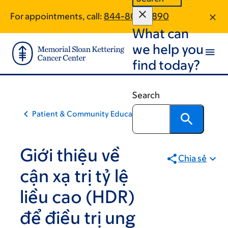
Skip
Skip
For appointments, call:
844-805-0890
to
to
What can
main
footer
content
we help you
find today?
Search
Patient & Community Education
Giới thiệu về
Chia sẻ
cận xạ trị tỷ lệ
liều cao (HDR)
để điều trị ung