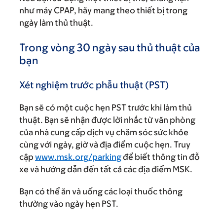
như máy CPAP, hãy mang theo thiết bị trong
ngày làm thủ thuật.
Trong vòng 30 ngày sau thủ thuật của
bạn
Xét nghiệm trước phẫu thuật (PST)
Bạn sẽ có một cuộc hẹn PST trước khi làm thủ
thuật. Bạn sẽ nhận được lời nhắc từ văn phòng
của nhà cung cấp dịch vụ chăm sóc sức khỏe
cùng với ngày, giờ và địa điểm cuộc hẹn. Truy
cập
www.msk.org/parking
để biết thông tin đỗ
xe và hướng dẫn đến tất cả các địa điểm MSK.
Bạn có thể ăn và uống các loại thuốc thông
thường vào ngày hẹn PST.