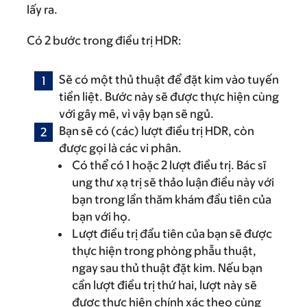
lấy ra.
Có 2 bước trong điều trị HDR:
Sẽ có một thủ thuật để đặt kim vào tuyến
tiền liệt. Bước này sẽ được thực hiện cùng
với gây mê, vì vậy bạn sẽ ngủ.
Bạn sẽ có (các) lượt điều trị HDR, còn
được gọi là các vi phân.
Có thể có 1 hoặc 2 lượt điều trị. Bác sĩ
ung thư xạ trị sẽ thảo luận điều này với
bạn trong lần thăm khám đầu tiên của
bạn với họ.
Lượt điều trị đầu tiên của bạn sẽ được
thực hiện trong phòng phẫu thuật,
ngay sau thủ thuật đặt kim. Nếu bạn
cần lượt điều trị thứ hai, lượt này sẽ
được thực hiện chính xác theo cùng