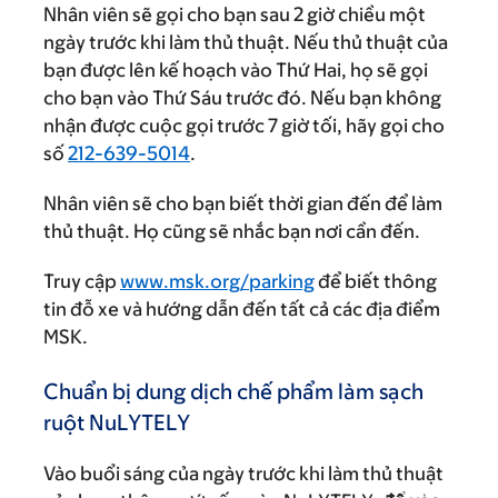
Nhân viên sẽ gọi cho bạn sau 2 giờ chiều một
ngày trước khi làm thủ thuật. Nếu thủ thuật của
bạn được lên kế hoạch vào Thứ Hai, họ sẽ gọi
cho bạn vào Thứ Sáu trước đó. Nếu bạn không
nhận được cuộc gọi trước 7 giờ tối, hãy gọi cho
số
212-639-5014
.
Nhân viên sẽ cho bạn biết thời gian đến để làm
thủ thuật. Họ cũng sẽ nhắc bạn nơi cần đến.
Truy cập
www.msk.org/parking
để biết thông
tin đỗ xe và hướng dẫn đến tất cả các địa điểm
MSK.
Chuẩn bị dung dịch chế phẩm làm sạch
ruột NuLYTELY
Vào buổi sáng của ngày trước khi làm thủ thuật