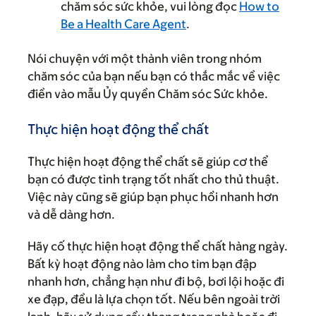
chăm sóc sức khỏe, vui lòng đọc
How to
Be a Health Care Agent
.
Nói chuyện với một thành viên trong nhóm
chăm sóc của bạn nếu bạn có thắc mắc về việc
điền vào mẫu Ủy quyền Chăm sóc Sức khỏe.
Thực hiện hoạt động thể chất
Thực hiện hoạt động thể chất sẽ giúp cơ thể
bạn có được tình trạng tốt nhất cho thủ thuật.
Việc này cũng sẽ giúp bạn phục hồi nhanh hơn
và dễ dàng hơn.
Hãy cố thực hiện hoạt động thể chất hàng ngày.
Bất kỳ hoạt động nào làm cho tim bạn đập
nhanh hơn, chẳng hạn như đi bộ, bơi lội hoặc đi
xe đạp, đều là lựa chọn tốt. Nếu bên ngoài trời