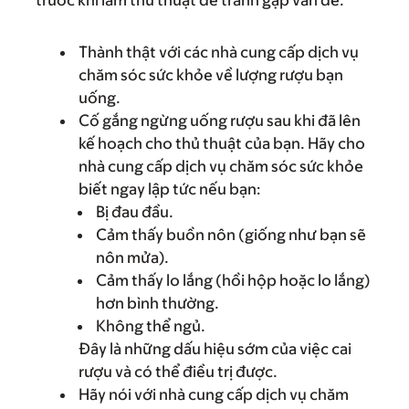
trước khi làm thủ thuật để tránh gặp vấn đề.
Thành thật với các nhà cung cấp dịch vụ
chăm sóc sức khỏe về lượng rượu bạn
uống.
Cố gắng ngừng uống rượu sau khi đã lên
kế hoạch cho thủ thuật của bạn. Hãy cho
nhà cung cấp dịch vụ chăm sóc sức khỏe
biết ngay lập tức nếu bạn:
Bị đau đầu.
Cảm thấy buồn nôn (giống như bạn sẽ
nôn mửa).
Cảm thấy lo lắng (hồi hộp hoặc lo lắng)
hơn bình thường.
Không thể ngủ.
Đây là những dấu hiệu sớm của việc cai
rượu và có thể điều trị được.
Hãy nói với nhà cung cấp dịch vụ chăm