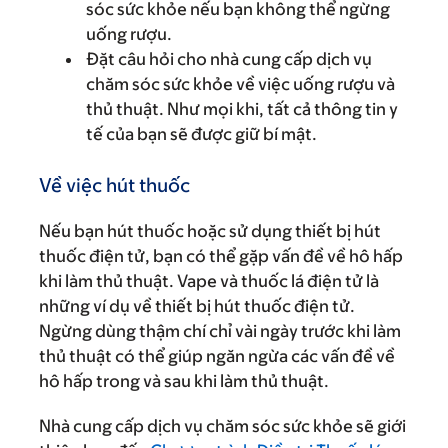
sóc sức khỏe nếu bạn không thể ngừng
uống rượu.
Đặt câu hỏi cho nhà cung cấp dịch vụ
chăm sóc sức khỏe về việc uống rượu và
thủ thuật. Như mọi khi, tất cả thông tin y
tế của bạn sẽ được giữ bí mật.
Về việc hút thuốc
Nếu bạn hút thuốc hoặc sử dụng thiết bị hút
thuốc điện tử, bạn có thể gặp vấn đề về hô hấp
khi làm thủ thuật. Vape và thuốc lá điện tử là
những ví dụ về thiết bị hút thuốc điện tử.
Ngừng dùng thậm chí chỉ vài ngày trước khi làm
thủ thuật có thể giúp ngăn ngừa các vấn đề về
hô hấp trong và sau khi làm thủ thuật.
Nhà cung cấp dịch vụ chăm sóc sức khỏe sẽ giới