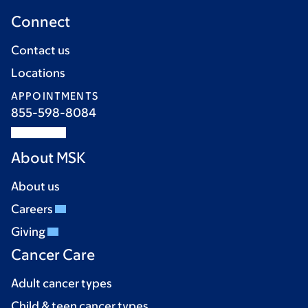
Connect
Contact us
Locations
APPOINTMENTS
855-598-8084
About MSK
About us
Careers
Giving
Cancer Care
Adult cancer types
Child & teen cancer types