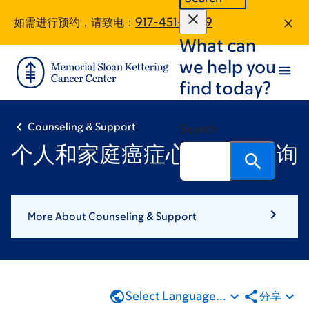
Skip
Skip
如需进行预约，请致电：
917-451-9029
to
to
What can
main
footer
content
we help you
find today?
Counseling & Support
Search
个人和家庭癌症心理健康咨询
More About Counseling & Support
Select Language...
分享