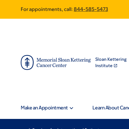
Skip
Skip
For appointments, call:
844-585-5473
to
to
main
footer
content
Sloan Kettering
Institute
Make an Appointment
Learn About Can