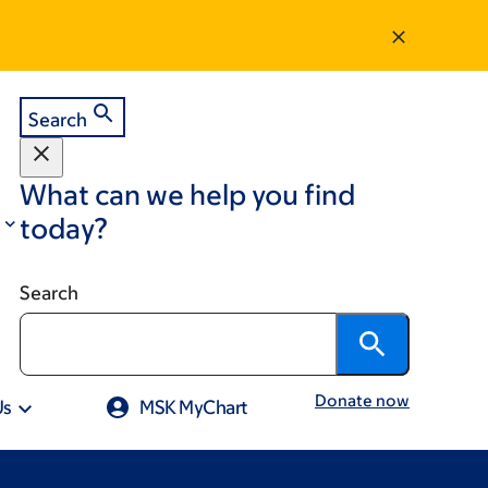
Search
What can we help you find
today?
Search
Donate now
Us
MSK MyChart