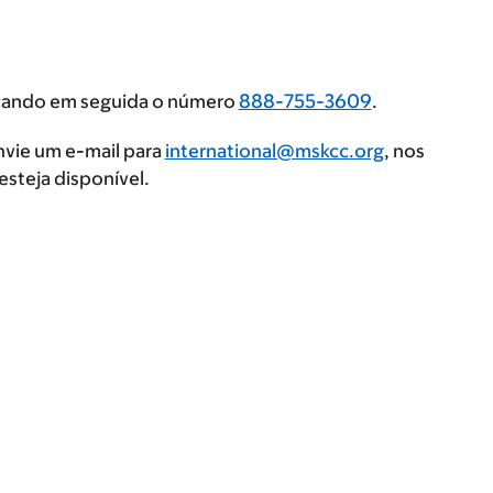
scando em seguida o número
888-755-3609
.
nvie um e-mail para
international@mskcc.org
, nos
steja disponível.