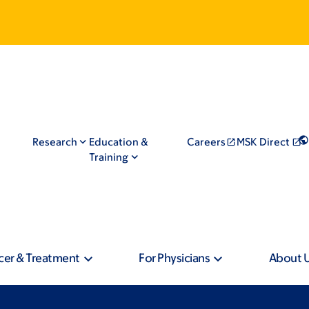
Research
Education &
Careers
MSK Direct
Training
cer & Treatment
For Physicians
About 