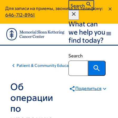
Skip
Skip
Search
Для записи на приемы, звоните по телефону:
to
to
646-712-8961
main
footer
What can
content
we help you
find today?
Search
Patient & Community Education
Об
Поделиться
операции
по