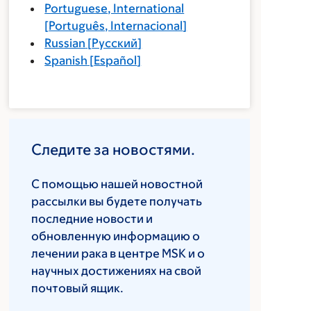
Portuguese, International
[
Português, Internacional
]
Russian
[
Русский
]
Spanish
[
Español
]
Следите за новостями.
С помощью нашей новостной
рассылки вы будете получать
последние новости и
обновленную информацию о
лечении рака в центре MSK и о
научных достижениях на свой
почтовый ящик.