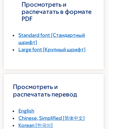
Просмотреть и
распечатать в формате
PDF
Standard font
[Стандартный
шрифт]
Large font
[Крупный шрифт]
Просмотреть и
распечатать перевод
English
Chinese, Simplified
[
简体中文
]
Korean
[
한국어
]