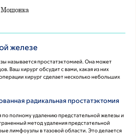
ой железе
зы называется простатэктомией. Она может
в. Ваш хирург обсудит с вами, какая из них
а операции хирург сделает несколько небольших
ованная радикальная простатэктомия
я по полному удалению предстательной железы и
траненный метод удаления предстательной
рые лимфоузлы в тазовой области. Это делается