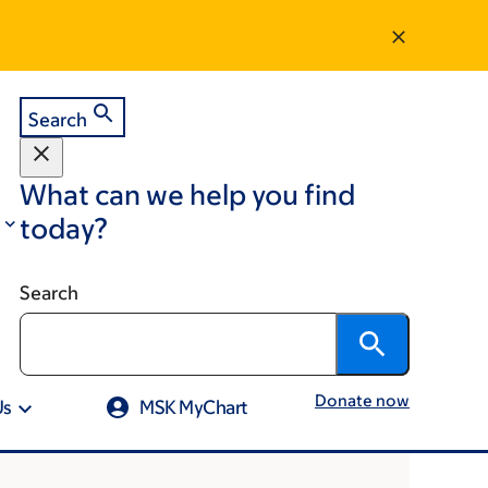
Search
What can we help you find
today?
Search
Donate now
Us
MSK MyChart