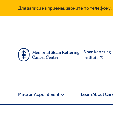
Skip
Skip
Для записи на приемы, звоните по телефону:
to
to
main
footer
content
Sloan Kettering
Institute
Make an Appointment
Learn About Can