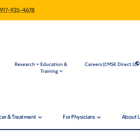
917-935-4678
Research
Education &
Careers
MSK Direct
Training
cer & Treatment
For Physicians
About 